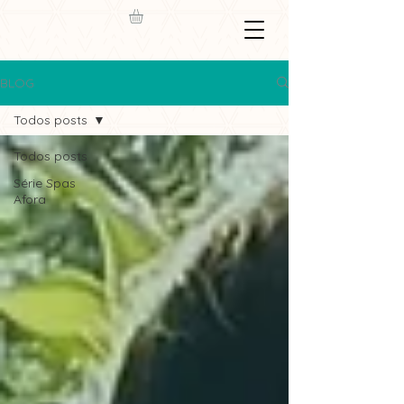
BLOG
Todos posts
Todos posts
Série Spas
Afora