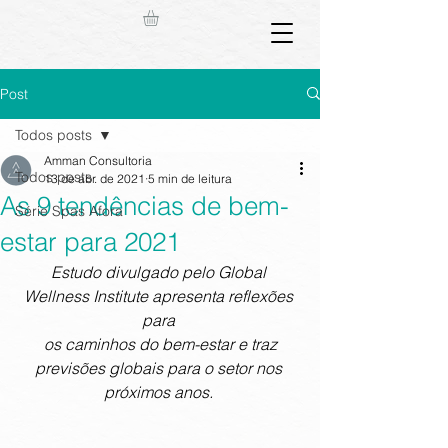
Post
Todos posts
Amman Consultoria
Todos posts
13 de abr. de 2021
5 min de leitura
As 9 tendências de bem-
Série Spas Afora
estar para 2021
Estudo divulgado pelo Global 
Wellness Institute apresenta reflexões 
para 
 os caminhos do bem-estar e traz 
previsões globais para o setor nos 
próximos anos. 