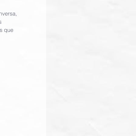
nversa, 
s 
as que 