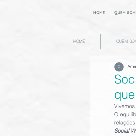
HOME
QUEM SOM
HOME
QUEM SO
Amm
Soc
que
Vivemos 
O equilí
relações
Social W