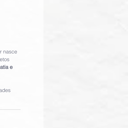
r nasce 
etos 
tia e 
ades 