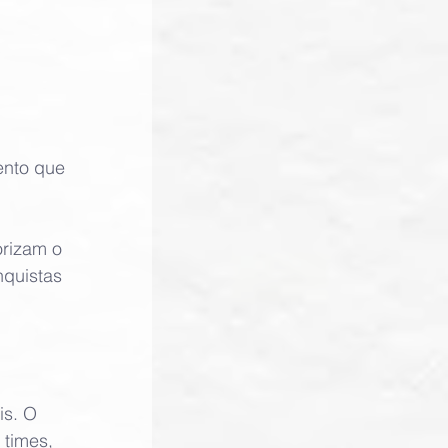
ento que 
orizam o 
quistas 
.
is. O 
 times, 