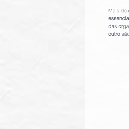
Mais do 
essencia
das orga
outro
 sã