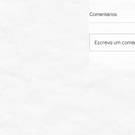
Comentários
Escreva um come
Business Plan: 
separa crescim