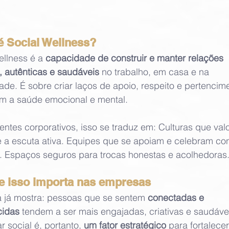
é Social Wellness?
ellness é a 
capacidade de construir e manter relações 
s, autênticas e saudáveis
 no trabalho, em casa e na 
de. É sobre criar laços de apoio, respeito e pertencim
em a saúde emocional e mental.
ntes corporativos, isso se traduz em: Culturas que val
e a escuta ativa. Equipes que se apoiam e celebram con
s. Espaços seguros para trocas honestas e acolhedoras
e isso importa nas empresas
a já mostra: pessoas que se sentem 
conectadas e 
cidas
 tendem a ser mais engajadas, criativas e saudáve
 social é, portanto, 
um fator estratégico
 para fortalecer