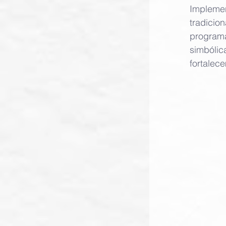
Implemen
tradicion
programa
simbólic
fortalece