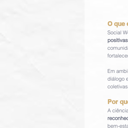
O que 
Social W
positiva
comunida
fortalec
Em ambie
diálogo 
coletiva
Por qu
A ciênci
reconhe
bem-estar