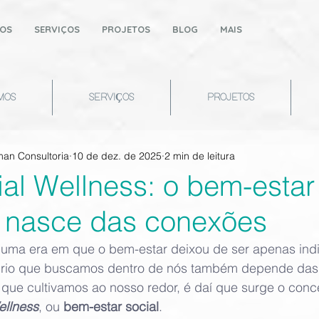
OS
SERVIÇOS
PROJETOS
BLOG
MAIS
MOS
SERVIÇOS
PROJETOS
an Consultoria
10 de dez. de 2025
2 min de leitura
ial Wellness: o bem-estar
 nasce das conexões
uma era em que o bem-estar deixou de ser apenas indiv
brio que buscamos dentro de nós também depende das
 que cultivamos ao nosso redor, é daí que surge o conce
ellness
, ou 
bem-estar social
.