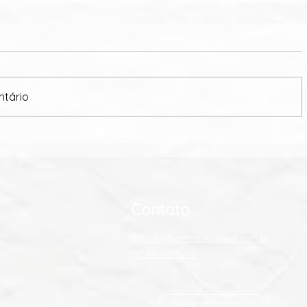
ntário
a ferramenta que
Wellness Real Estate 
ento da sobrevivência.
mercado imobiliário
Contato
contato@ammanconsult.com.br
(11) 98993-3290
solicitar orçamento