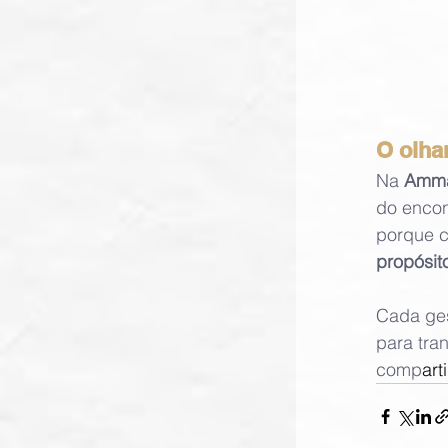
O olh
Na 
Amma
do encon
porque c
propósito
Cada ges
para tra
comp
art